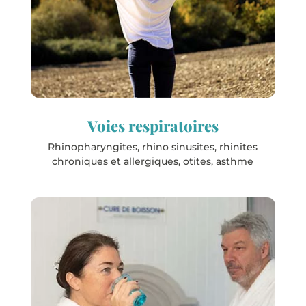
Les stations
Les Eaux-Chaudes
Jonzac
Cambo-les-Bains
Préchac-les-Bains
Voies respiratoires
Rhinopharyngites, rhino sinusites, rhinites
chroniques et allergiques, otites, asthme