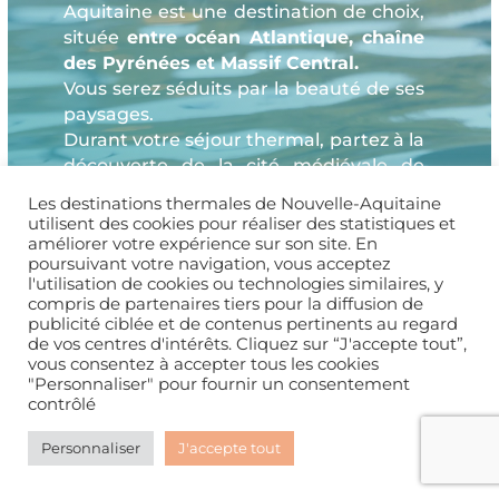
Aquitaine est une destination de choix,
située
entre océan Atlantique, chaîne
des Pyrénées et Massif Central.
Vous serez séduits par la beauté de ses
paysages.
Durant votre séjour thermal, partez à la
découverte de la cité médiévale de
Saint-Émilion, allez flâner sur le vieux
Les destinations thermales de Nouvelle-Aquitaine
port de la Rochelle ou encore,
utilisent des cookies pour réaliser des statistiques et
découvrez les fameuses stations
améliorer votre expérience sur son site. En
poursuivant votre navigation, vous acceptez
balnéaires telles que Biarritz dans les
l'utilisation de cookies ou technologies similaires, y
Pyrénées Atlantiques ou Capbreton
compris de partenaires tiers pour la diffusion de
dans les Landes. La Nouvelle-Aquitaine
publicité ciblée et de contenus pertinents au regard
est un terrain idéal pour reprendre une
de vos centres d'intérêts. Cliquez sur “J'accepte tout”,
vous consentez à accepter tous les cookies
activité physique –
randonnées
"Personnaliser" pour fournir un consentement
pédestre, vélo, golf et activités
contrôlé
fluviuales et nautiques et même
mêler
ainsi santé et plaisir, le temps
Personnaliser
J'accepte tout
d’une parenthèse forcément
inoubliable.