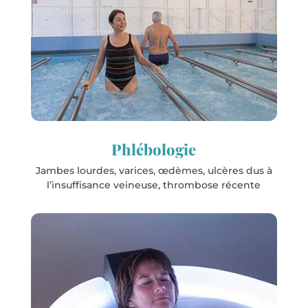
Dax
Evaux-les-Bains
Jonzac
Rochefort
Saint-Paul-lès-Dax
Saubusse
Phlébologie
Jambes lourdes, varices, œdèmes, ulcères dus à
l’insuffisance veineuse, thrombose récente