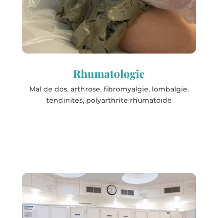
Evaux-les-Bains
Jonzac
Préchac-les-Bains
Rochefort
Saint-Paul-lès-Dax
Rhumatologie
Salies-de-Béarn
Saubusse
Mal de dos, arthrose, fibromyalgie, lombalgie,
tendinites, polyarthrite rhumatoïde
Les stations