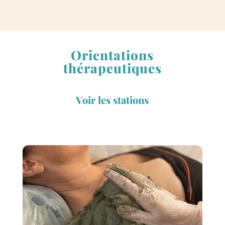
Orientations
thérapeutiques
Voir les stations
Les stations
Casteljaloux
Cambo-les-Bains
Dax
Eaux-Bonnes
Eugénie-les-Bains